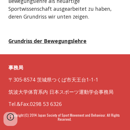
Bewegungslehre als neuartige
Sportwissenschaft ausgearbeitet zu haben,
deren Grundriss wir unten zeigen.
Grundriss der Bewegungslehre
事務局
〒305-8574 茨城県つくば市天王台1-1-1
筑波大学体育系内 日本スポーツ運動学会事務局
Tel.&Fax.0298 53 6326
Copyright (C) 2014 Japan Society of Sport Movement and Behaviour. All Rights
Reserved.